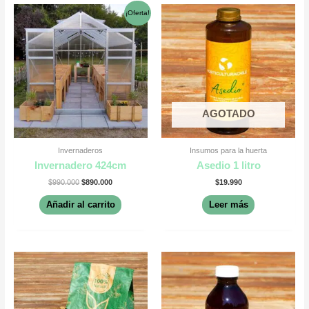
El
El
¡Oferta!
precio
precio
original
actual
era:
es:
$990.000.
$890.000.
AGOTADO
Invernaderos
Insumos para la huerta
Invernadero 424cm
Asedio 1 litro
$
990.000
$
890.000
$
19.990
Añadir al carrito
Leer más