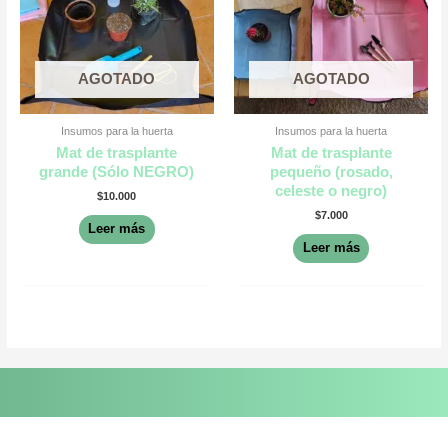
AGOTADO
AGOTADO
Insumos para la huerta
Insumos para la huerta
Mat de trasplante
Mat de trasplante
grande (Sólo NEGRO)
pequeño (rosado,
celeste o negro)
$
10.000
$
7.000
Leer más
Leer más