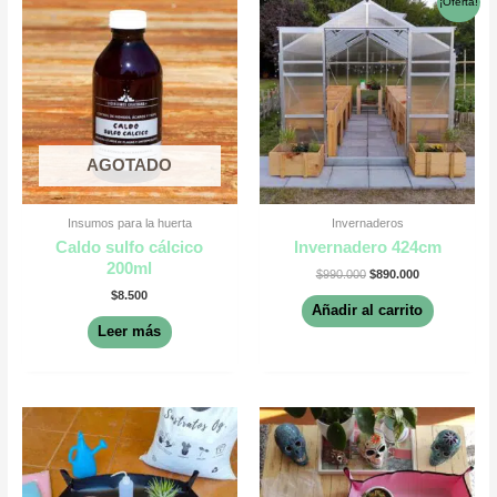
¡Oferta!
precio
precio
original
actual
era:
es:
$990.000.
$890.000.
AGOTADO
Insumos para la huerta
Invernaderos
Caldo sulfo cálcico
Invernadero 424cm
200ml
$
990.000
$
890.000
$
8.500
Añadir al carrito
Leer más