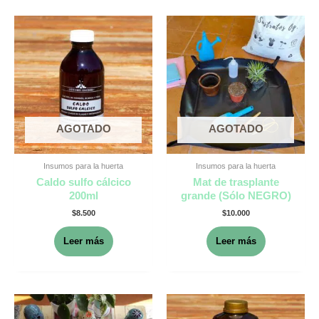
AGOTADO
AGOTADO
Insumos para la huerta
Insumos para la huerta
Caldo sulfo cálcico
Mat de trasplante
200ml
grande (Sólo NEGRO)
$
8.500
$
10.000
Leer más
Leer más