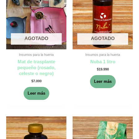
AGOTADO
AGOTADO
Insumos para la huerta
Insumos para la huerta
Mat de trasplante
Nuba 1 litro
pequeño (rosado,
$
19.990
celeste o negro)
$
7.000
Leer más
Leer más